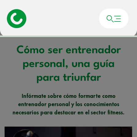
Portada
»
Noticias
»
Cómo ser entrenador personal, una guía para triunfar
Cómo ser entrenador
personal, una guía
para triunfar
Infórmate sobre cómo formarte como
entrenador personal y los conocimientos
necesarios para destacar en el sector fitness.