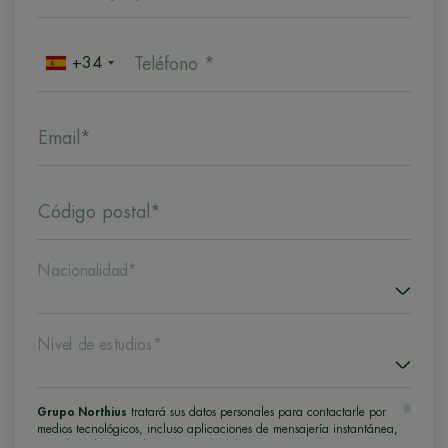
+34
Teléfono *
Email*
Código postal*
Nacionalidad*
Nivel de estudios*
Grupo Northius
tratará sus datos personales para contactarle por
medios tecnológicos, incluso aplicaciones de mensajería instantánea,
con el fin de ofrecerle información del programa formativo