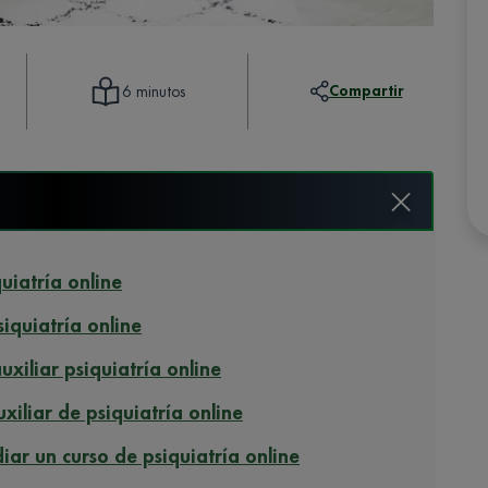
Compartir
6 minutos
uiatría online
iquiatría online
uxiliar psiquiatría online
xiliar de psiquiatría online
iar un curso de psiquiatría online