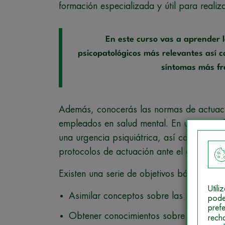
formación especializada y útil para reali
En este curso vas a aprender l
psicopatológicos más relevantes así co
síntomas más fr
Además, conocerás las normas de actuación
empleados en salud mental. En un
curso d
una urgencia psiquiátrica, así como los cu
protocolos de actuación ante el enfermo e
Existen una serie de objetivos básicos de
Util
Asimilar conceptos sobre las necesidad
pode
pref
Obtener conocimientos sobre el papel d
rech