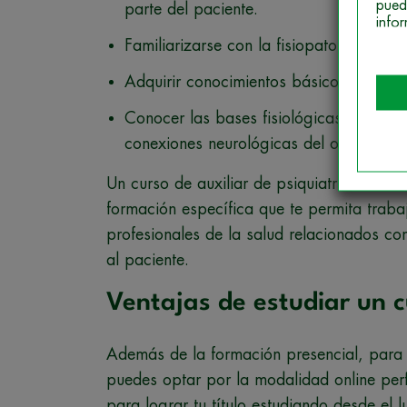
pued
parte del paciente.
info
Familiarizarse con la fisiopatología de 
Adquirir conocimientos básicos sobre ps
Conocer las bases fisiológicas de la co
conexiones neurológicas del organismo
Un curso de auxiliar de psiquiatría online 
formación específica que te permita traba
profesionales de la salud relacionados co
al paciente.
Ventajas de estudiar un c
Además de la formación presencial, para f
puedes optar por la modalidad online per
para lograr tu título estudiando desde el