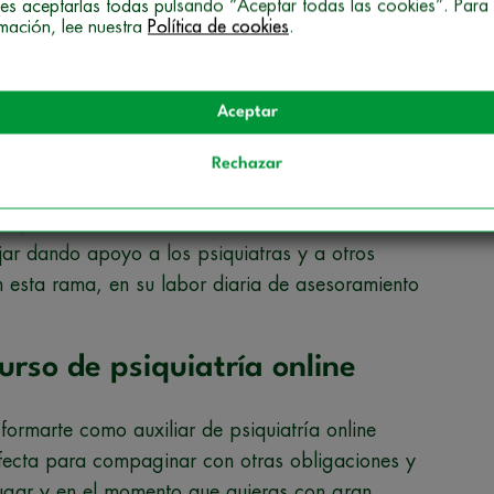
es aceptarlas todas pulsando “Aceptar todas las cookies”. Para
rmación, lee nuestra
Política de cookies
.
los trastornos mentales.
icología diferencial.
Aceptar
nducta a partir de la comprensión de las
Rechazar
.
es para ti si estás interesado en obtener una
jar dando apoyo a los psiquiatras y a otros
n esta rama, en su labor diaria de asesoramiento
urso de psiquiatría online
ormarte como auxiliar de psiquiatría online
fecta para compaginar con otras obligaciones y
 lugar y en el momento que quieras con gran