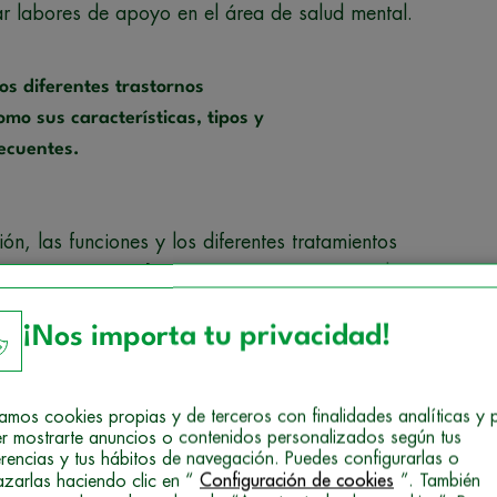
zar labores de apoyo en el área de salud mental.
os diferentes trastornos
mo sus características, tipos y
ecuentes.
, las funciones y los diferentes tratamientos
e psiquiatría online
te enseñarán cómo evaluar
idados, tipos de intervención necesarios y los
¡Nos importa tu privacidad!
n una urgencia psiquiátrica.
 esta formación que se pueden resumir así:
izamos cookies propias y de terceros con finalidades analíticas y 
es psíquicas y mentales del paciente.
r mostrarte anuncios o contenidos personalizados según tus
erencias y tus hábitos de navegación. Puedes configurarlas o
e la personalidad, según experiencias vividas por
azarlas haciendo clic en “
Configuración de cookies
”. También