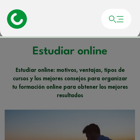
Portada
»
Noticias
»
Estudiar online
Estudiar online
Estudiar online: motivos, ventajas, tipos de
cursos y los mejores consejos para organizar
tu formación online para obtener los mejores
resultados