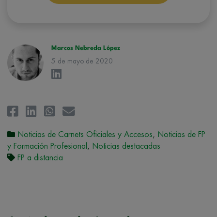
conforman el
Grupo Northius
, con el objeto de que estas puedan
hacerle llegar la mejor oferta de productos y servicios de acuerdo a su
petición. Quedan reconocidos los derechos de acceso,
rectificación, supresión, oposición, limitación, tal y como se explica en
la
Política de Privacidad
.
Marcos Nebreda López
5 de mayo de 2020
Noticias de Carnets Oficiales y Accesos
,
Noticias de FP
y Formación Profesional
,
Noticias destacadas
FP a distancia