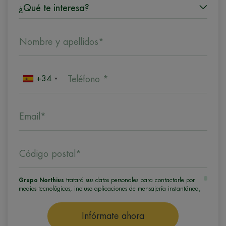
Nombre y apellidos*
+34
Teléfono *
Email*
Código postal*
Grupo Northius
tratará sus datos personales para contactarle por
medios tecnológicos, incluso aplicaciones de mensajería instantánea,
con el fin de ofrecerle información del programa formativo
seleccionado o de otros directamente relacionados con el interés
manifestado y, en su caso, para tramitar la contratación
Infórmate ahora
correspondiente. Compartiremos su solicitud con las empresas que