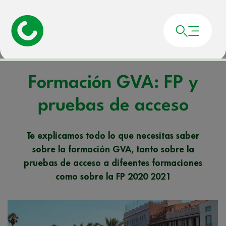
Portada
»
Noticias
»
Formación GVA: FP y pruebas de acceso
Formación GVA: FP y
pruebas de acceso
Te explicamos todo lo que necesitas saber
sobre la formación GVA, tanto sobre la
pruebas de acceso a difeentes formaciones
como sobre la FP 2020 2021