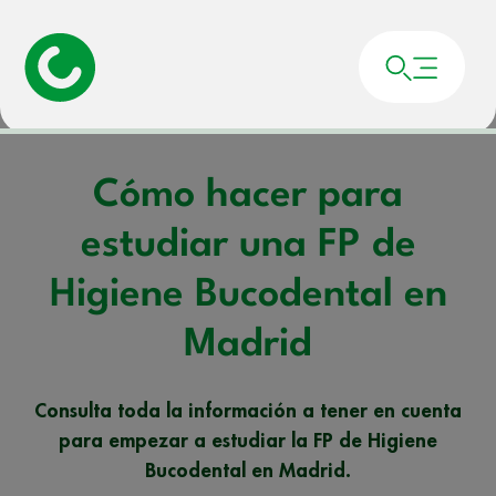
Portada
»
Noticias
»
Cómo hacer para estudiar una FP de Higiene Bucodental
en Madrid
Cómo hacer para
estudiar una FP de
Higiene Bucodental en
Madrid
Consulta toda la información a tener en cuenta
para empezar a estudiar la FP de Higiene
Bucodental en Madrid.