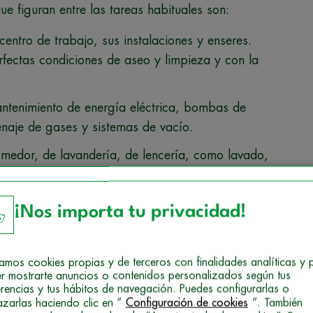
e figuran entre las tareas habituales son:
centro de trabajo, sus instalaciones y enseres.
fectas condiciones de aseo y limpieza y con la
antenimiento de energía eléctrica, bombas de
enaje de gases y sistemas de vacío.
omedor, de lavandería, de lencería, como lavado,
a, cubiertas cerámicas, revestimientos de morteros
¡Nos importa tu privacidad!
s y fachadas, localización y reparación de averías
ones eléctricas).
izamos cookies propias y de terceros con finalidades analíticas y 
antenimiento del césped.
r mostrarte anuncios o contenidos personalizados según tus
erencias y tus hábitos de navegación. Puedes configurarlas o
porte de personas.
azarlas haciendo clic en “
Configuración de cookies
”. También