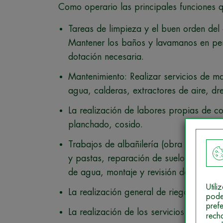
Como operario las principales funciones qu
Tareas de limpieza y el buen orden del 
Mantener los baños y lavamanos en per
dotación necesaria.
Mantenimiento: Realizar servicios de m
agua, calderas, extractores de aire, dr
La realización de labores propias de c
planchado, cosido.
Trabajos de albañilería (obra de fábric
y pastas, reparación de suelos, parede
de agua, montaje y revisión de instalaci
Util
La realización general de riegos y el m
pode
pref
La realización de los servicios de trans
rech