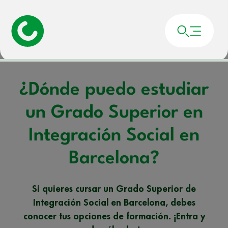
Portada
»
Noticias
»
¿Dónde puedo estudiar un Grado Superior en Integración
Social en Barcelona?
¿Dónde puedo estudiar
un Grado Superior en
Integración Social en
Barcelona?
Si quieres cursar un Grado Superior de
Integración Social en Barcelona, debes
conocer tus opciones de formación. ¡Entra y