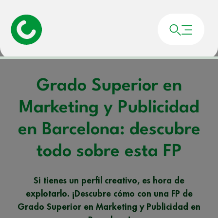
Portada
»
Noticias
»
Grado Superior en Marketing y Publicidad en Barcelona:
descubre todo sobre esta FP
Grado Superior en
Marketing y Publicidad
en Barcelona: descubre
todo sobre esta FP
Si tienes un perfil creativo, es hora de
explotarlo. ¡Descubre cómo con una FP de
Grado Superior en Marketing y Publicidad en