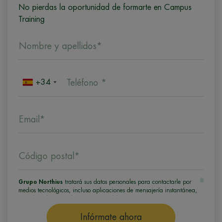
No pierdas la oportunidad de formarte en Campus
Training
Nombre y apellidos*
+34
Teléfono *
Email*
Código postal*
Grupo Northius
tratará sus datos personales para contactarle por
medios tecnológicos, incluso aplicaciones de mensajería instantánea,
con el fin de ofrecerle información del programa formativo
seleccionado o de otros directamente relacionados con el interés
manifestado y, en su caso, para tramitar la contratación
Infórmate ahora