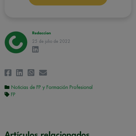
correspondiente. Compartiremos su solicitud con las empresas que
conforman el
Grupo Northius
, con el objeto de que estas puedan
hacerle llegar la mejor oferta de productos y servicios de acuerdo a su
petición. Quedan reconocidos los derechos de acceso,
rectificación, supresión, oposición, limitación, tal y como se explica en
la
Política de Privacidad
.
Redaccion
25 de julio de 2022
Noticias de FP y Formación Profesional
FP
Artículos relacionados