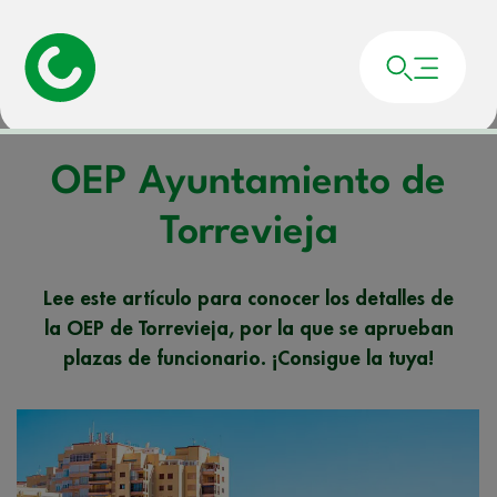
Portada
»
Noticias
»
OEP Ayuntamiento de Torrevieja
OEP Ayuntamiento de
Torrevieja
Lee este artículo para conocer los detalles de
la OEP de Torrevieja, por la que se aprueban
plazas de funcionario. ¡Consigue la tuya!