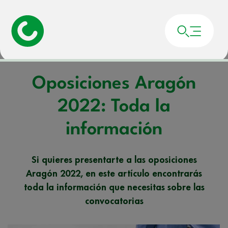
Portada
»
Noticias
»
Oposiciones Aragón 2022: Toda la información
Oposiciones Aragón
2022: Toda la
información
Si quieres presentarte a las oposiciones
Aragón 2022, en este artículo encontrarás
toda la información que necesitas sobre las
convocatorias