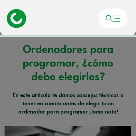
Portada
»
Noticias
»
Ordenadores para programar, ¿cómo debo elegirlos?
Ordenadores para
programar, ¿cómo
debo elegirlos?
En este artículo te damos consejos técnicos a
tener en cuenta antes de elegir tu un
ordenador para programar ¡Toma nota!