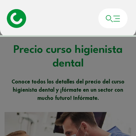
Portada
»
Noticias
»
Precio curso higienista dental
Precio curso higienista
dental
Conoce todos los detalles del precio del curso
higienista dental y ¡fórmate en un sector con
mucho futuro! Infórmate.