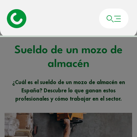
Portada
»
Noticias
»
Sueldo de un mozo de almacén
Sueldo de un mozo de
almacén
¿Cuál es el sueldo de un mozo de almacén en
España? Descubre lo que ganan estos
profesionales y cómo trabajar en el sector.