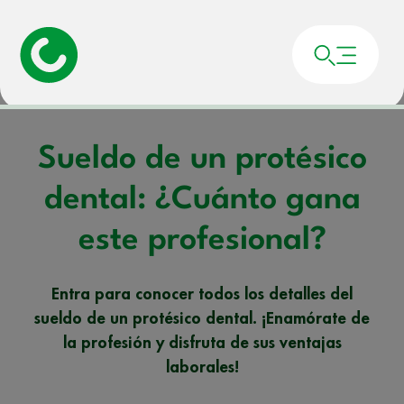
Portada
»
Noticias
»
Sueldo de un protésico dental: ¿Cuánto gana este
profesional?
Sueldo de un protésico
dental: ¿Cuánto gana
este profesional?
Entra para conocer todos los detalles del
sueldo de un protésico dental. ¡Enamórate de
la profesión y disfruta de sus ventajas
laborales!