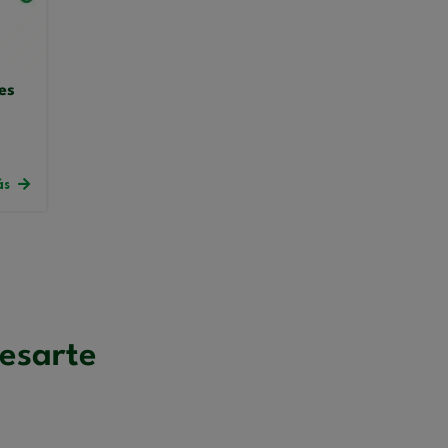
es
ás
resarte