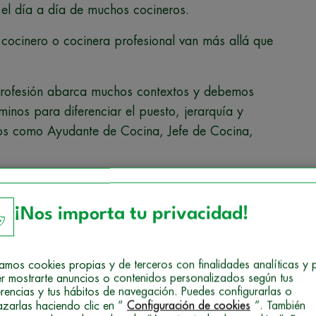
 el día a día de muchos cocineros.
ocinero o cocinera profesional van más allá que
profesión abarca muchos contextos y debemos
minos para diferenciar el puesto, jerarquía y
tos como Ayudante de Cocina, Jefe de Cocina,
 cocinera profesional, ¿no te gustaría dedicarte
oder!
¡Nos importa tu privacidad!
d enfocada a la gastronomía, ahora tienes la
profesional. Con el
Curso de Cocina Creativa,
izamos cookies propias y de terceros con finalidades analíticas y 
jetivo
. No lo dejes escapar y… ¡cocina tu futuro a
r mostrarte anuncios o contenidos personalizados según tus
erencias y tus hábitos de navegación. Puedes configurarlas o
azarlas haciendo clic en “
Configuración de cookies
”. También