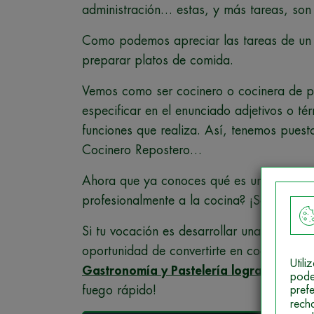
administración… estas, y más tareas, son
Como podemos apreciar las tareas de un c
preparar platos de comida.
Vemos como ser cocinero o cocinera de 
especificar en el enunciado adjetivos o tér
funciones que realiza. Así, tenemos pues
Cocinero Repostero…
Ahora que ya conoces qué es un cocinero o
profesionalmente a la cocina? ¡Saber es p
Si tu vocación es desarrollar una activida
oportunidad de convertirte en cocinero/a 
Util
Gastronomía y Pastelería lograrás tu ob
pode
fuego rápido!
pref
rech