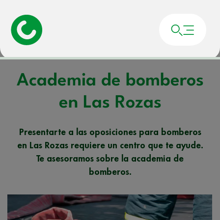
Portada
»
Noticias
»
Academia de bomberos en Las Rozas
Academia de bomberos
en Las Rozas
Presentarte a las oposiciones para bomberos
en Las Rozas requiere un centro que te ayude.
Te asesoramos sobre la academia de
bomberos.