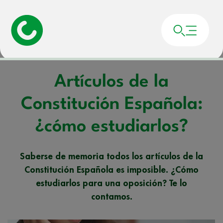
Portada
»
Noticias
»
Artículos de la Constitución Española: ¿cómo estudiarlos?
Artículos de la
Constitución Española:
¿cómo estudiarlos?
Saberse de memoria todos los artículos de la
Constitución Española es imposible. ¿Cómo
estudiarlos para una oposición? Te lo
contamos.