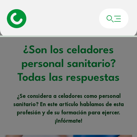
Portada
»
Noticias
»
¿Son los celadores personal sanitario? Todas las respuestas
¿Son los celadores
personal sanitario?
Todas las respuestas
¿Se considera a celadores como personal
sanitario? En este artículo hablamos de esta
profesión y de su formación para ejercer.
¡Infórmate!