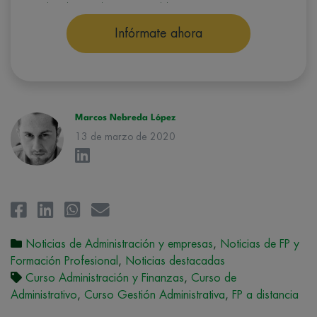
con el fin de ofrecerle información del programa formativo
seleccionado o de otros directamente relacionados con el interés
manifestado y, en su caso, para tramitar la contratación
Infórmate ahora
correspondiente. Compartiremos su solicitud con las empresas que
conforman el
Grupo Northius
, con el objeto de que estas puedan
hacerle llegar la mejor oferta de productos y servicios de acuerdo a su
petición. Quedan reconocidos los derechos de acceso,
rectificación, supresión, oposición, limitación, tal y como se explica en
la
Política de Privacidad
.
Marcos Nebreda López
13 de marzo de 2020
Noticias de Administración y empresas
,
Noticias de FP y
Formación Profesional
,
Noticias destacadas
Curso Administración y Finanzas
,
Curso de
Administrativo
,
Curso Gestión Administrativa
,
FP a distancia