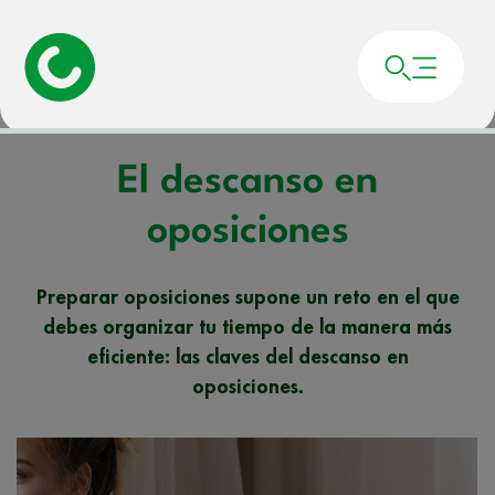
Portada
»
Noticias
»
El descanso en oposiciones
El descanso en
oposiciones
Preparar oposiciones supone un reto en el que
debes organizar tu tiempo de la manera más
eficiente: las claves del descanso en
oposiciones.