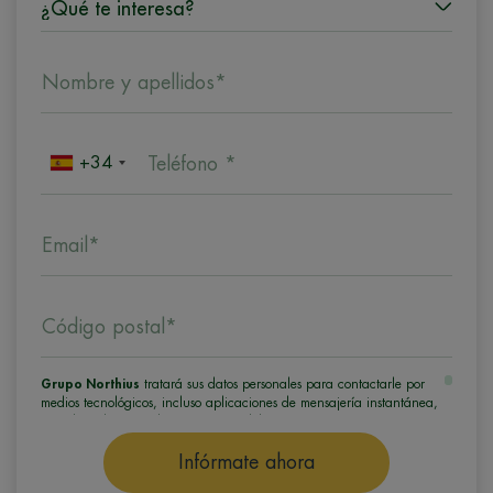
Nombre y apellidos*
+34
Teléfono *
Email*
Código postal*
Grupo Northius
tratará sus datos personales para contactarle por
medios tecnológicos, incluso aplicaciones de mensajería instantánea,
con el fin de ofrecerle información del programa formativo
seleccionado o de otros directamente relacionados con el interés
manifestado y, en su caso, para tramitar la contratación
Infórmate ahora
correspondiente. Compartiremos su solicitud con las empresas que