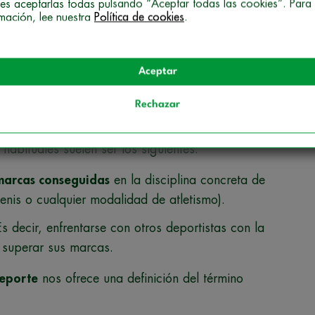
es aceptarlas todas pulsando “Aceptar todas las cookies”. Para
rmación, lee nuestra
Política de cookies
.
tre educación física y deporte
 diferencias que existen entre la educación física y
Aceptar
tos siguientes:
Rechazar
 habituales suelen ser los siguientes:
 marcas conseguidas
en la disciplina concreta de
tenis o cualquier modalidad de atletismo).
s decir, enfrentarse con otros deportistas con la
o superar sus marcas.
Deporte
nos ofrece una definición del término