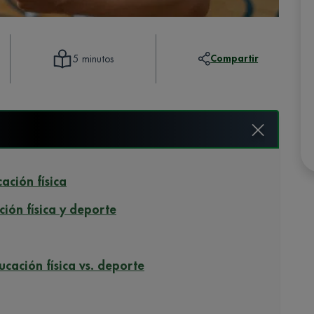
Compartir
5 minutos
ación física
ción física y deporte
ucación física vs. deporte