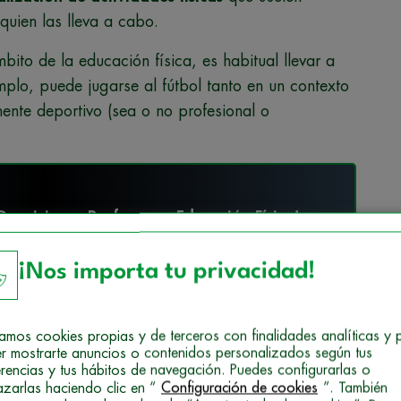
quien las lleva a cabo.
bito de la educación física, es habitual llevar a
mplo, puede jugarse al fútbol tanto en un contexto
ente deportivo (sea o no profesional o
posiciones Profesor en Educación Física!
¡Nos importa tu privacidad!
carga gratis la guía formativa
izamos cookies propias y de terceros con finalidades analíticas y 
r mostrarte anuncios o contenidos personalizados según tus
erencias y tus hábitos de navegación. Puedes configurarlas o
azarlas haciendo clic en “
Configuración de cookies
”. También