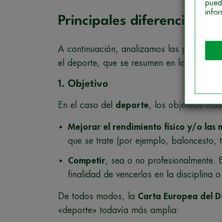
pued
info
Principales diferencias en
A continuación, analizamos las principales
el deporte, que se resumen en los 4 aspec
1. Objetivo
En el caso del
deporte
, los objetivos más
Mejorar el rendimiento físico y/o las
que se trate (por ejemplo, baloncesto, 
Competir
, sea o no profesionalmente. E
finalidad de vencerlos en la disciplina 
De todos modos, la
Carta Europea del 
«deporte» todavía más amplia: