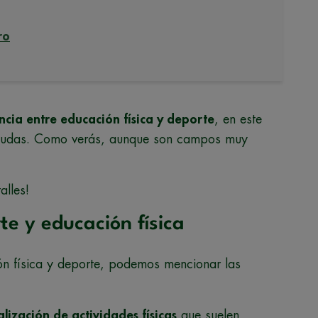
ro
encia entre educación física y deporte
, en este
us dudas. Como verás, aunque son campos muy
alles!
te y educación física
ión física y deporte, podemos mencionar las
alización de actividades físicas
que suelen