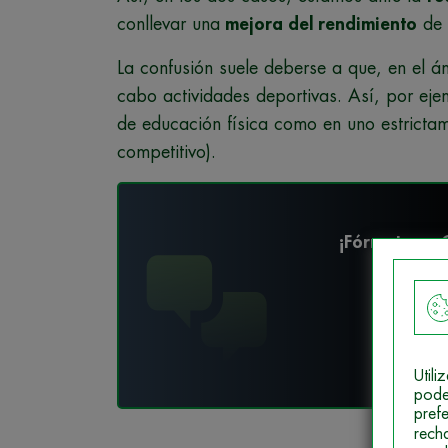
conllevar una
mejora del rendimiento
de 
La confusión suele deberse a que, en el ám
cabo actividades deportivas. Así, por eje
de educación física como en uno estrictam
competitivo).
¡Fórmate en O
Des
Util
pode
pref
rech