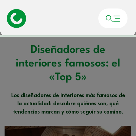
Portada
»
Noticias
»
Diseñadores de interiores famosos: el «Top 5»
Diseñadores de
interiores famosos: el
«Top 5»
Los diseñadores de interiores más famosos de
la actualidad: descubre quiénes son, qué
tendencias marcan y cómo seguir su camino.