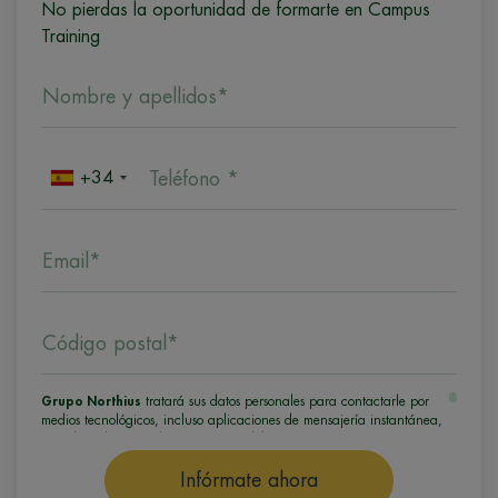
No pierdas la oportunidad de formarte en Campus
Training
Nombre y apellidos*
+34
Teléfono *
Email*
Código postal*
Grupo Northius
tratará sus datos personales para contactarle por
medios tecnológicos, incluso aplicaciones de mensajería instantánea,
con el fin de ofrecerle información del programa formativo
seleccionado o de otros directamente relacionados con el interés
manifestado y, en su caso, para tramitar la contratación
Infórmate ahora
correspondiente. Compartiremos su solicitud con las empresas que