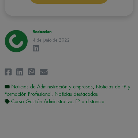
conforman el
Grupo Northius
, con el objeto de que estas puedan
hacerle llegar la mejor oferta de productos y servicios de acuerdo a su
petición. Quedan reconocidos los derechos de acceso,
rectificación, supresión, oposición, limitación, tal y como se explica en
la
Política de Privacidad
.
Redaccion
4 de junio de 2022
Noticias de Administración y empresas
,
Noticias de FP y
Formación Profesional
,
Noticias destacadas
Curso Gestión Administrativa
,
FP a distancia