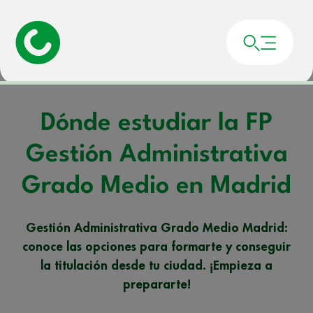
Portada
»
Noticias
»
Dónde estudiar la FP Gestión Administrativa Grado Medio
en Madrid
Dónde estudiar la FP
Gestión Administrativa
Grado Medio en Madrid
Gestión Administrativa Grado Medio Madrid:
conoce las opciones para formarte y conseguir
la titulación desde tu ciudad. ¡Empieza a
prepararte!