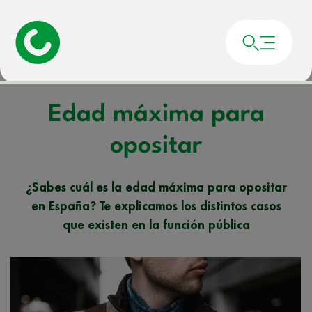
Portada
»
Noticias
»
Edad máxima para opositar
Edad máxima para
opositar
¿Sabes cuál es la edad máxima para opositar
en España? Te explicamos los distintos casos
que existen en la función pública