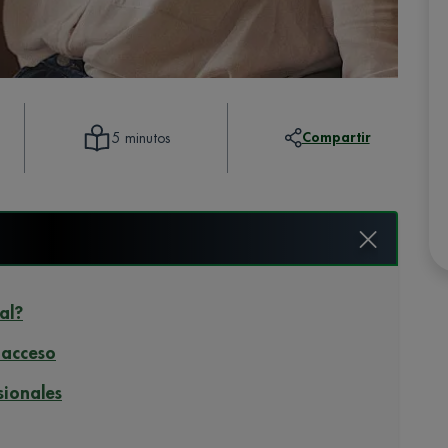
Compartir
5 minutos
al?
e acceso
sionales