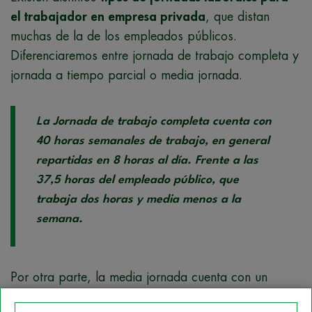
el trabajador en empresa privada
, que distan
muchas de la de los empleados públicos.
Diferenciaremos entre jornada de trabajo completa y
jornada a tiempo parcial o media jornada.
La Jornada de trabajo completa cuenta con
40 horas semanales de trabajo, en general
repartidas en 8 horas al día. Frente a las
37,5 horas del empleado público, que
trabaja dos horas y media menos a la
semana.
Por otra parte, la media jornada cuenta con un
máximo de 30 horas a la semana. Si se realiza un