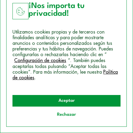
mayor número de horas deberán ser considera horas
¡Nos importa tu
extras o pasar a jornada completa para no perder
privacidad!
derechos en la cotización. También existe la jornada
parcial por horas, muy empleada en épocas de
Utilizamos cookies propias y de terceros con
mayor demanda como puede ser la navidad en el
finalidades analíticas y para poder mostrarte
sector comercial.
anuncios o contenidos personalizados según tus
preferencias y tus hábitos de navegación. Puedes
configurarlas o rechazarlas haciendo clic en “
En el caso de las vacaciones, cada trabajador,
Configuración de cookies
”. También puedes
independientemente cual sea su jornada tiene
aceptarlas todas pulsando “Aceptar todas las
cookies”. Para más información, lee nuestra
Política
derecho a treinta días naturales de vacaciones por
de cookies
.
año trabajado. Si el contrato es menor de un año,
corresponden dos días y medio naturales por mes
trabajado. Es decir, que,
si has trabajado dos
Aceptar
meses, tienes cinco días naturales de vacaciones
,
ojo, que no te coincida el fin de semana por el
Rechazar
medio, sino, únicamente tendrás tres días reales de
vacaciones.