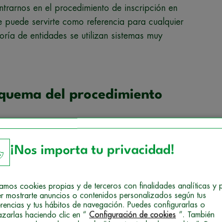
rarnos en el procedimiento de inscripción en
e puede servirte como referencia para cualquier
oría de entidades se utilizan sistemas muy
squema del procedimiento
ue debes seguir para inscribirte en unas
¡Nos importa tu privacidad!
 en procesos selectivos de la Administración del
izamos cookies propias y de terceros con finalidades analíticas y 
 participar.
r mostrarte anuncios o contenidos personalizados según tus
erencias y tus hábitos de navegación. Puedes configurarlas o
azarlas haciendo clic en “
Configuración de cookies
”. También