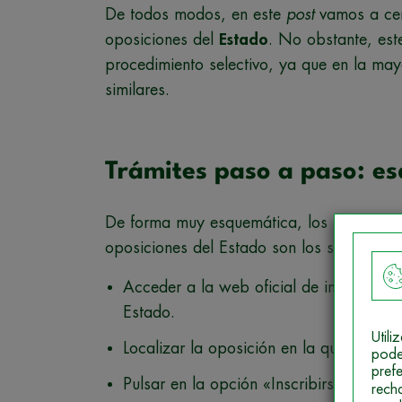
De todos modos, en este
post
vamos a cent
oposiciones del
Estado
. No obstante, est
procedimiento selectivo, ya que en la may
similares.
Trámites paso a paso: e
De forma muy esquemática, los
trámites
q
oposiciones del Estado son los siguientes:
Acceder a la web oficial de inscripción
Estado.
Util
Localizar la oposición en la que quieras
pode
pref
Pulsar en la opción «Inscribirse».
rech