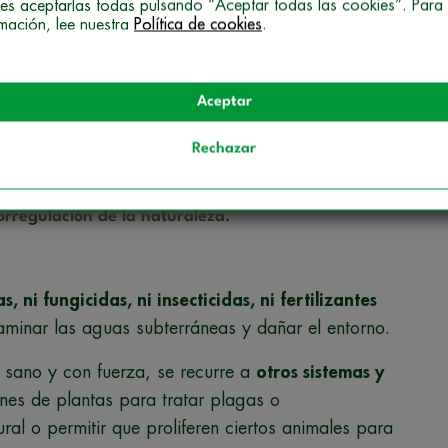
es aceptarlas todas pulsando “Aceptar todas las cookies”. Para
d, reducen el efecto isla de calor y ayudan a
rmación, lee nuestra
Política de cookies
.
ar y cuidar plantas, flores, arbustos y árboles por
Aceptar
ilizar productos artificiales.
Rechazar
torno natural y promueve la
orregulación de la naturaleza.
s, ni fungicidas, ni insecticidas, ni fertilizantes
aminar las aguas subterráneas y dañar el entorno.
 sano y con fuerza, se recurre a
otros sistemas y
iones de plantas para tratar plagas o
al o permitir que proliferen ciertos animales para