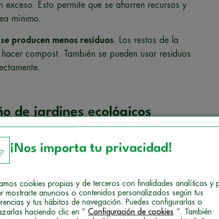
en exceso. Esto permite que se ahorren recursos y
sea mínimo.
s
se producen menos residuos
. Los restos de la
 hacer compost. También se pueden usar residuos
rectamente.
ño de jardines ecológicos
ficar y crear espacios verdes normalmente con
fines
¡Nos importa tu privacidad!
n cultivar flores, árboles, arbustos e incluso
izamos cookies propias y de terceros con finalidades analíticas y 
 el paisaje
, pero también lo hace sobre el suelo,
r mostrarte anuncios o contenidos personalizados según tus
, actúa como complemento a la arquitectura, ya
erencias y tus hábitos de navegación. Puedes configurarlas o
azarlas haciendo clic en “
Configuración de cookies
”. También
corar los exteriores de casas, edificios y