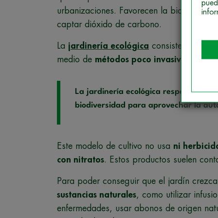
pued
urbanizaciones. Favorecen la biodiversida
info
captar dióxido de carbono.
La
jardinería ecológica
consiste en cultiv
medio de
métodos poco invasivos
y sin ut
La jardinería ecológica respeta el en
biodiversidad para aprovechar la aut
Este modelo de cultivo no usa
ni herbicida
con nitratos
. Estos productos suelen cont
Para poder conseguir que el jardín crezca
sustancias naturales
, como utilizar infus
enfermedades, usar abonos de origen natur