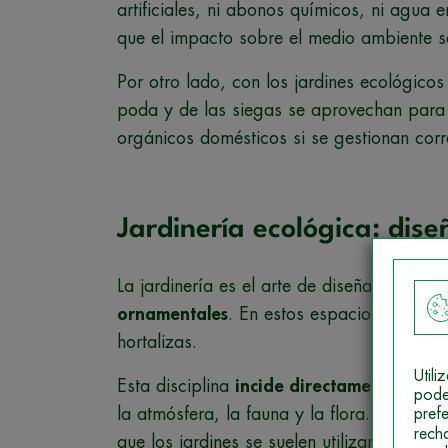
artificiales, ni abonos químicos, ni agua 
que el impacto sobre el medio ambiente 
Por otro lado, con los jardines ecológico
poda y de las siegas se aprovechan para
orgánicos domésticos si se gestionan cor
Jardinería ecológica: dise
La jardinería es el arte de diseñar, plani
ornamentales
. En estos espacios se puede
hortalizas.
Util
Esta disciplina
incide directamente sobre
pode
la atmósfera, la fauna y la flora. Además
pref
rech
que los jardines se suelen utilizar para de