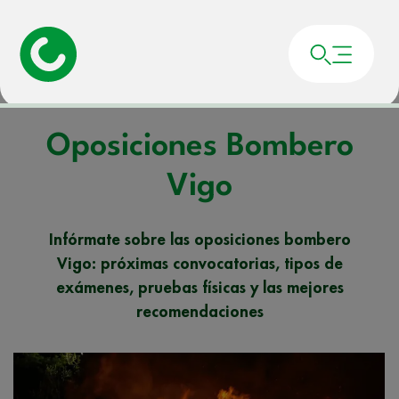
Portada
»
Noticias
»
Oposiciones Bombero Vigo
Oposiciones Bombero
Vigo
Infórmate sobre las oposiciones bombero
Vigo: próximas convocatorias, tipos de
exámenes, pruebas físicas y las mejores
recomendaciones