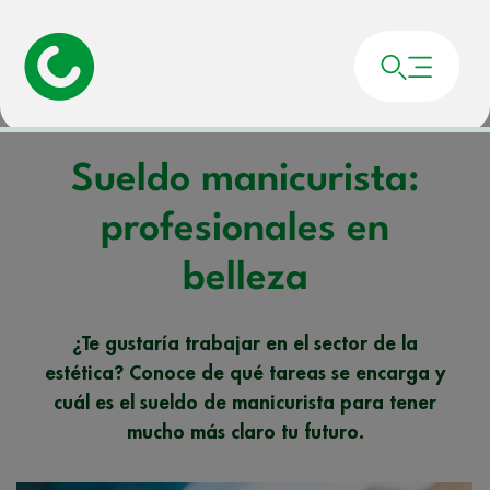
Portada
»
Noticias
»
Sueldo manicurista: profesionales en belleza
Sueldo manicurista:
profesionales en
belleza
¿Te gustaría trabajar en el sector de la
estética? Conoce de qué tareas se encarga y
cuál es el sueldo de manicurista para tener
mucho más claro tu futuro.