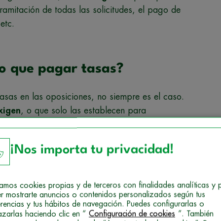
ramitación de todas las solicitudes, el pago de
etc.
go que pagar tasas?
sas en las oposiciones, no siempre es el caso.
xigen
, o que solo las establecen para
nes en algunos ayuntamientos donde no se
¡Nos importa tu privacidad!
mbargo, tanto en el Estado como en las
 se exijan en todos los procedimientos.
izamos cookies propias y de terceros con finalidades analíticas y 
r mostrarte anuncios o contenidos personalizados según tus
erencias y tus hábitos de navegación. Puedes configurarlas o
azarlas haciendo clic en “
Configuración de cookies
”. También
sas de oposiciones?