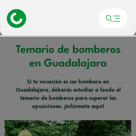
Portada
»
Noticias
»
Temario de bomberos en Guadalajara
Temario de bomberos
en Guadalajara
Si tu vocación es ser bombero en
Guadalajara, deberás estudiar a fondo el
temario de bomberos para superar las
oposiciones. ¡Infórmate aquí!