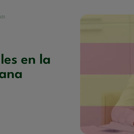
LES
les en la
iana