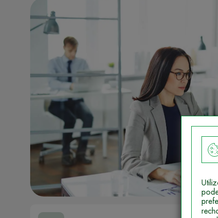
Util
pode
pref
rech