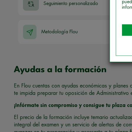
pued
Seguimiento personalizado
info
Metodología Flou
Ayudas a la formación
En Flou cuentas con ayudas económicas y planes de
te impida preparar tu oposición de Administrativo
¡Infórmate sin compromiso y consigue tu plaza co
El precio de la formación incluye temario actualiz
integral del examen y un servicio de alertas de con
avanzar en tu preparación y acercarte a tu plaza fi