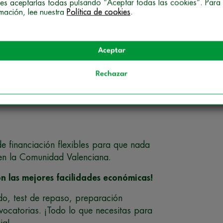
es aceptarlas todas pulsando “Aceptar todas las cookies”. Para
rmación, lee nuestra
Política de cookies
.
Aceptar
Rechazar
 financiación flexibles para que nada
 en la Comunidad Valenciana.
n las mejores facilidades económicas!
ado, test de repaso, preparación
vocatorias. ¡Todo lo que necesitas para
ja!