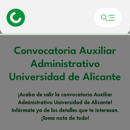
Portada
»
Noticias
»
Convocatoria Auxiliar Administrativo Universidad de
Alicante
Convocatoria Auxiliar
Administrativo
Universidad de Alicante
¡Acaba de salir la convocatoria Auxiliar
Administrativo Universidad de Alicante!
Infórmate ya de los detalles que te interesan.
¡Toma nota de todo!