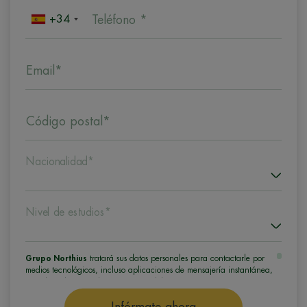
+34
Teléfono *
Email*
Código postal*
Nacionalidad*
Nivel de estudios*
Grupo Northius
tratará sus datos personales para contactarle por
medios tecnológicos, incluso aplicaciones de mensajería instantánea,
con el fin de ofrecerle información del programa formativo
seleccionado o de otros directamente relacionados con el interés
manifestado y, en su caso, para tramitar la contratación
Infórmate ahora