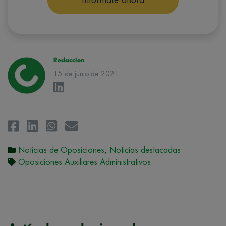
correspondiente. Compartiremos su solicitud con las empresas que
conforman el
Grupo Northius
, con el objeto de que estas puedan
hacerle llegar la mejor oferta de productos y servicios de acuerdo a su
petición. Quedan reconocidos los derechos de acceso,
rectificación, supresión, oposición, limitación, tal y como se explica en
la
Política de Privacidad
.
Redaccion
15 de junio de 2021
Noticias de Oposiciones
,
Noticias destacadas
Oposiciones Auxiliares Administrativos