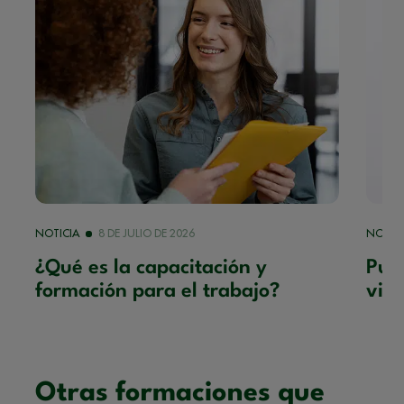
NOTICIA
8 DE JULIO DE 2026
NOTICI
¿Qué es la capacitación y
Punt
formación para el trabajo?
virt
Otras formaciones que