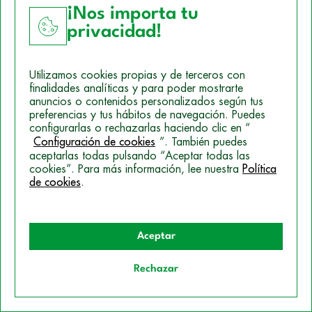
¡Nos importa tu
privacidad!
Utilizamos cookies propias y de terceros con
CURSOS DE ADMINISTRACIÓN
finalidades analíticas y para poder mostrarte
anuncios o contenidos personalizados según tus
Curso de Secretariado de Dirección
preferencias y tus hábitos de navegación. Puedes
configurarlas o rechazarlas haciendo clic en “
Configuración de cookies
”. También puedes
Online/Presencial
aceptarlas todas pulsando “Aceptar todas las
cookies”. Para más información, lee nuestra
Política
350h
de cookies
.
Más Info
Ver Curso
Aceptar
Rechazar
Quiero información