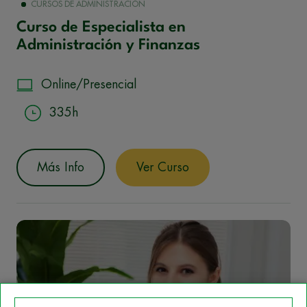
CURSOS DE ADMINISTRACIÓN
Curso de Especialista en
Administración y Finanzas
Online/Presencial
335h
Más Info
Ver Curso