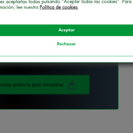
es aceptarlas todas pulsando “Aceptar todas las cookies”. Para
rio eleva los márgenes de calidad y confiabilidad
rmación, lee nuestra
Política de cookies
.
 laboratorio. Sería como un
doble
check
a los
egurarse de que está todo correcto.
Aceptar
Rechazar
é es un control de calidad de laboratorio?!
carga gratis la guía formativa