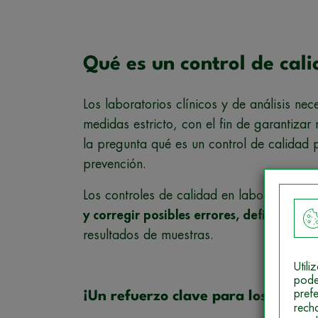
Qué es un control de cali
Los laboratorios clínicos y de análisis ne
medidas estricto, con el fin de garantizar
la pregunta qué es un control de calidad
prevención.
Los controles de calidad en laboratorios 
y corregir posibles errores, deficiencia
resultados de muestras.
Util
pode
pref
¡Un refuerzo clave para los result
rech