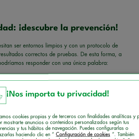
dad: ¡descubre la prevención!
cesitan ser entornos limpios y con un protocolo de
 resultados correctos de pruebas. De esta forma, a
 podríamos responder con una única palabra:
son
mecanismos diseñados para detectar, reducir
¡Nos importa tu privacidad!
s o contaminaciones
antes de emitir determinados
izamos cookies propias y de terceros con finalidades analíticas y 
r mostrarte anuncios o contenidos personalizados según tus
erencias y tus hábitos de navegación. Puedes configurarlas o
ados!
azarlas haciendo clic en “
Configuración de cookies
”. También