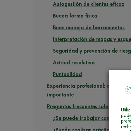
Autogestión de clientes eficaz
Buena forma física
Buen manejo de herramientas
Interpretación de mapas y esqu
Seguridad y prevención de riesg
Actitud resolutiva
Puntualidad
Experiencia profesional: cómo obte
importante
Preguntas frecuentes sobre requisit
Util
pode
¿Se puede trabajar como electrici
pref
rech
¿Puedo realizar prácticas en empr