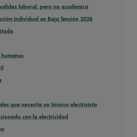
 validez laboral, pero no académica
ación Individual en Baja Tensión 2026
itada
y humanos
il
a
les que necesita un técnico electricista
acionado con la electricidad
ón