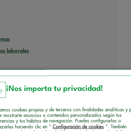
emas
os laborales
nerla como técnico electricista y por qué es
¡Nos importa tu privacidad!
os para ser técnico electricista
izamos cookies propias y de terceros con finalidades analíticas y 
r mostrarte anuncios o contenidos personalizados según tus
sta sin un título oficial?
erencias y tus hábitos de navegación. Puedes configurarlas o
azarlas haciendo clic en “
Configuración de cookies
”. También
esas sin tener el título de electricista?