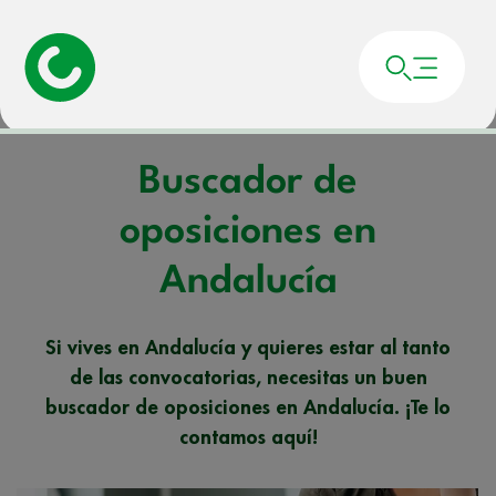
Portada
»
Noticias
»
Buscador de oposiciones en Andalucía
Buscador de
oposiciones en
Andalucía
Si vives en Andalucía y quieres estar al tanto
de las convocatorias, necesitas un buen
buscador de oposiciones en Andalucía. ¡Te lo
contamos aquí!