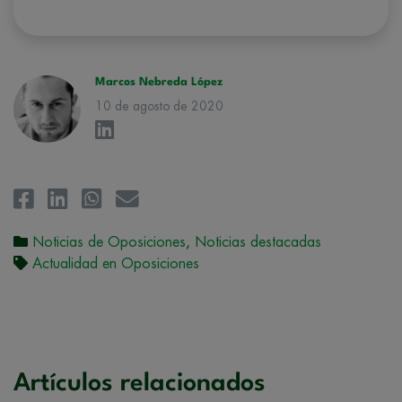
conforman el
Grupo Northius
, con el objeto de que estas puedan
hacerle llegar la mejor oferta de productos y servicios de acuerdo a su
petición. Quedan reconocidos los derechos de acceso,
rectificación, supresión, oposición, limitación, tal y como se explica en
la
Política de Privacidad
.
Marcos Nebreda López
10 de agosto de 2020
Noticias de Oposiciones
,
Noticias destacadas
Actualidad en Oposiciones
Artículos relacionados