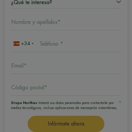
Nombre y apellidos*
+34
Teléfono *
Email*
Código postal*
Grupo Northius
tratará sus datos personales para contactarle por
medios tecnológicos, incluso aplicaciones de mensajería instantánea,
con el fin de ofrecerle información del programa formativo
seleccionado o de otros directamente relacionados con el interés
manifestado y, en su caso, para tramitar la contratación
Infórmate ahora
correspondiente. Compartiremos su solicitud con las empresas que