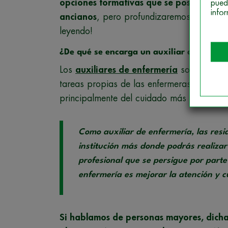
opciones formativas que se postulan com
pued
info
ancianos
, pero profundizaremos en ellas 
leyendo!
¿De qué se encarga un auxiliar de enferm
Los
auxiliares de enfermería
son profesio
tareas propias de las enfermeras. Son ta
principalmente del cuidado más humano de
Como auxiliar de enfermería, las res
institución más donde podrás realizar 
profesional que se persigue por parte 
enfermería es mejorar la atención y c
Si hablamos de personas mayores, dichas