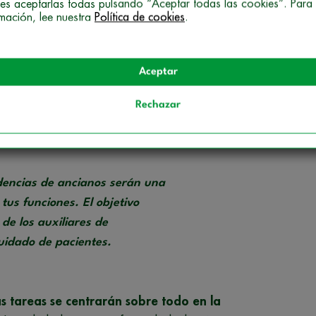
o cursos para trabajar en residencias de
es aceptarlas todas pulsando “Aceptar todas las cookies”. Para
rmación, lee nuestra
Política de cookies
.
en el siguiente apartado. ¿Interesado? ¡Quédate
ería?
Aceptar
nales sanitarios que asisten, principalmente, a las
Rechazar
mbién los profesionales que se encargan
 los pacientes.
idencias de ancianos serán una
tus funciones. El objetivo
de los auxiliares de
uidado de pacientes.
 tareas se centrarán sobre todo en la