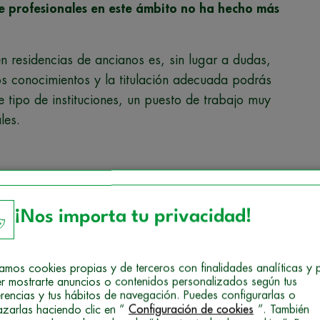
 profesionales en este ámbito no ha hecho más
n residencias de ancianos es, sin lugar a dudas,
os conocimientos y la titulación adecuada podrás
e tipo de instituciones, un puesto de trabajo muy
les.
sión más demandada
ancianos nos encontramos con un amplio abanico
¡Nos importa tu privacidad!
orar la calidad de vida y cuidado de los mayores.
ión sobre el resto, esta sería sin duda la de
izamos cookies propias y de terceros con finalidades analíticas y 
r mostrarte anuncios o contenidos personalizados según tus
erencias y tus hábitos de navegación. Puedes configurarlas o
andada en el sector geriátrico.
Son varias las
azarlas haciendo clic en “
Configuración de cookies
”. También