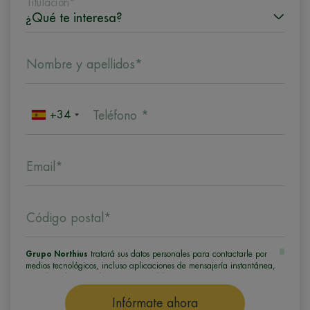
Titulación*
Nombre y apellidos*
+34
Teléfono *
Email*
Código postal*
Grupo Northius
tratará sus datos personales para contactarle por
medios tecnológicos, incluso aplicaciones de mensajería instantánea,
con el fin de ofrecerle información del programa formativo
seleccionado o de otros directamente relacionados con el interés
manifestado y, en su caso, para tramitar la contratación
Infórmate ahora