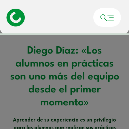
Portada
»
Noticias
»
Diego Díaz: «Los alumnos en prácticas son uno más del
equipo desde el primer momento»
Diego Díaz: «Los
alumnos en prácticas
son uno más del equipo
desde el primer
momento»
Aprender de su experiencia es un privilegio
para los alumnos que realizan sus prácticas