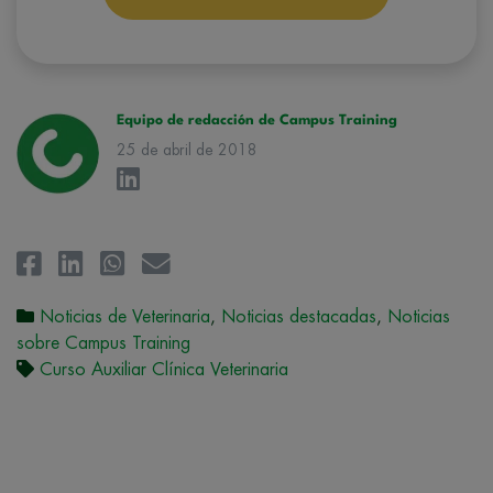
correspondiente. Compartiremos su solicitud con las empresas que
conforman el
Grupo Northius
, con el objeto de que estas puedan
hacerle llegar la mejor oferta de productos y servicios de acuerdo a su
petición. Quedan reconocidos los derechos de acceso,
rectificación, supresión, oposición, limitación, tal y como se explica en
la
Política de Privacidad
.
Equipo de redacción de Campus Training
25 de abril de 2018
Noticias de Veterinaria
,
Noticias destacadas
,
Noticias
sobre Campus Training
Curso Auxiliar Clínica Veterinaria