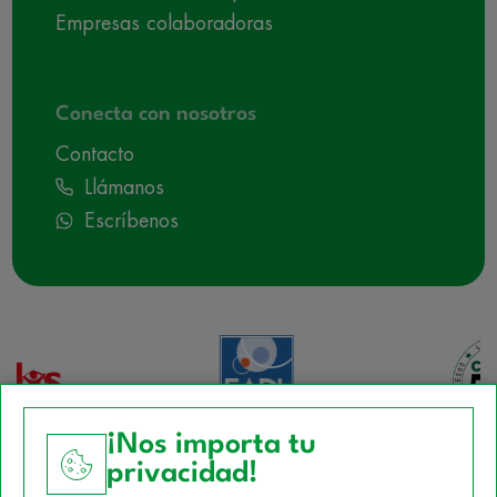
Empresas colaboradoras
Conecta con nosotros
Contacto
Llámanos
Escríbenos
¡Nos importa tu
privacidad!