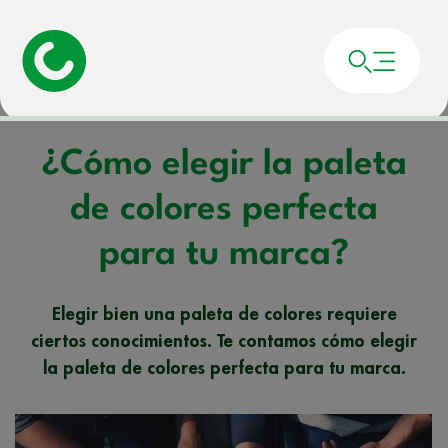
Portada
»
Noticias
»
¿Cómo elegir la paleta de colores perfecta para tu marca?
¿Cómo elegir la paleta
de colores perfecta
para tu marca?
Elegir bien una paleta de colores requiere
ciertos conocimientos. Te contamos cómo elegir
la paleta de colores perfecta para tu marca.