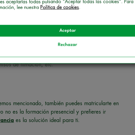
es aceptarlas todas pulsando “Aceptar todas las cookies”. Para
rmación, lee nuestra
Política de cookies
.
ar la escritura del guion, la estructura y las
o de desarrollo de un guion.
Aceptar
ra la dirección cinematográfica.
Rechazar
fases de la producción audiovisual y qué
esupuestos, fase de preproducción y
isos de filmación, etc.
hemos mencionado, también puedes matricularte en
o no es la formación presencial y prefieres ir
tancia
es la solución ideal para ti.