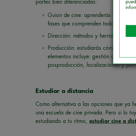
partes bien diferenciadas:
pued
info
Guion de cine: aprenderás cómo abord
fases que comprenden todo el proces
Dirección: métodos y herramientas pa
Producción: estudiarás cómo son las 
elementos incluye: gestión de los pr
posproducción, localizaciones y perm
Estudiar a distancia
Como alternativa a las opciones que ya 
una escuela de cine privada. Pero si lo tuy
estudiando a tu ritmo,
estudiar cine a dis