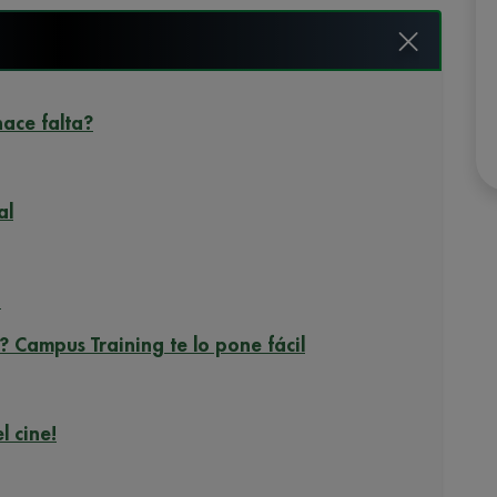
ace falta?
al
a
 Campus Training te lo pone fácil
l cine!