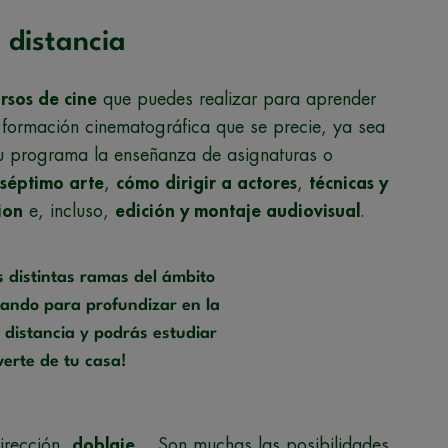
 distancia
rsos de cine
que puedes realizar para aprender
r formación cinematográfica que se precie, ya sea
 su programa la enseñanza de asignaturas o
 séptimo arte
,
cómo dirigir a actores
,
técnicas y
ion
e, incluso,
edición y montaje audiovisual
.
s distintas ramas del ámbito
iando para profundizar en la
 distancia y podrás estudiar
erte de tu casa!
dirección,
doblaje
… Son muchas las posibilidades