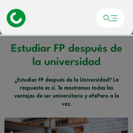
Portada
»
Noticias
»
Estudiar FP después de la universidad
Estudiar FP después de
la universidad
¿Estudiar FP después de la Universidad? La
respuesta es sí. Te mostramos todas las
ventajas de ser universitario y eFePero a la
vez.