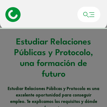
Portada
»
Noticias
»
Estudiar Relaciones Públicas y Protocolo, una formación
de futuro
Estudiar Relaciones
Públicas y Protocolo,
una formación de
futuro
Estudiar Relaciones Públicas y Protocolo es una
excelente oportunidad para conseguir
empleo. Te explicamos los requisitos y dónde