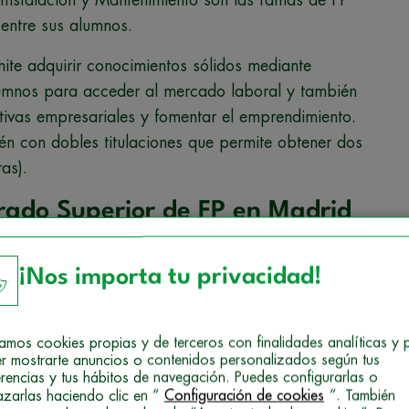
 entre sus alumnos.
ite adquirir conocimientos sólidos mediante
lumnos para acceder al mercado laboral y también
ativas empresariales y fomentar el emprendimiento.
n con dobles titulaciones que permite obtener dos
as).
Grado Superior de FP en Madrid
adrid comprueba que cumples estos requisitos:
¡Nos importa tu privacidad!
r, o de un certificado acreditativo de haber
erato.
izamos cookies propias y de terceros con finalidades analíticas y 
r mostrarte anuncios o contenidos personalizados según tus
alquier modalidad de Bachillerato experimental.
erencias y tus hábitos de navegación. Puedes configurarlas o
azarlas haciendo clic en “
Configuración de cookies
”. También
 Universitaria (COU) y también el Bachillerato