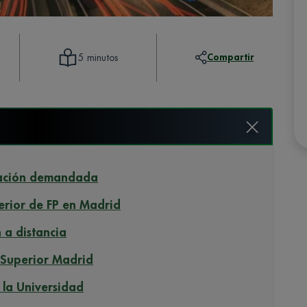
Compartir
5 minutos
mación demandada
erior de FP en Madrid
 a distancia
 Superior Madrid
 la Universidad