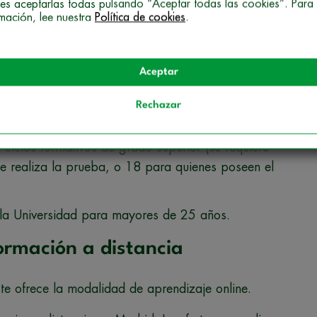
es aceptarlas todas pulsando “Aceptar todas las cookies”. Para
rmación, lee nuestra
Política de cookies
.
ico (Formación Profesional de Grado Medio).
cnico Especialista o equivalente a efectos
Aceptar
Rechazar
n Universitaria o equivalente.
iclos formativos de grado superior (se requiere
e realiza la prueba, o 18 para quienes poseen el
la Universidad para mayores de 25 años.
ormación a distancia
te ofrece la modalidad de aprendizaje online.