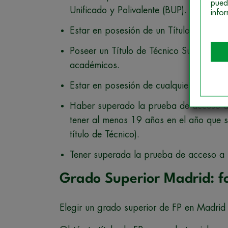
pued
Unificado y Polivalente (BUP).
info
Estar en posesión de un Título de Técn
Poseer un Título de Técnico Superior, Té
académicos.
Estar en posesión de cualquier Titulació
Haber superado la prueba de acceso a c
tener al menos 19 años en el año que s
título de Técnico).
Tener superada la prueba de acceso a 
Grado Superior Madrid: f
Elegir un grado superior de FP en Madrid 