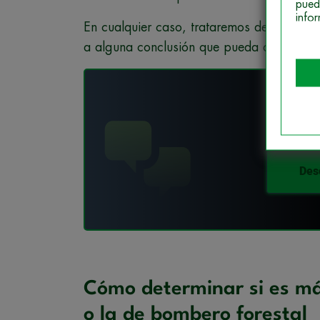
pued
info
En cualquier caso, trataremos de fijarnos 
a alguna conclusión que pueda ayudarte a
¡Fó
Des
Cómo determinar si es má
o la de bombero forestal