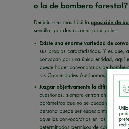
o la de bombero forestal?
Decidir si es más fácil la
oposición de b
sencillo, por dos razones principales:
Existe una enorme variedad de convo
sus propias características. Y es que,
convocan por una única entidad, aquí e
puede haber convocatorias de bomberos
las Comunidades Autónomas, Diputacion
Juzgar objetivamente la dificultad d
cuestiones, siempre entran en juego per
parámetros que no se pueden medir en t
Util
persona puede ser especialmente difícil
pode
aquellas convocatorias en las que no e
pref
rech
determinados permisos de conducir, pru