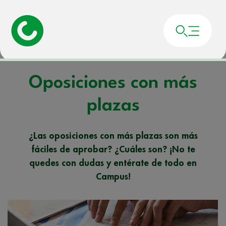
Portada
»
Noticias
»
Oposiciones con más plazas
Oposiciones con más
plazas
¿Las oposiciones con más plazas son más
fáciles de aprobar? ¿Cuáles son? ¡No te
quedes con dudas y entérate de todo en
Campus!