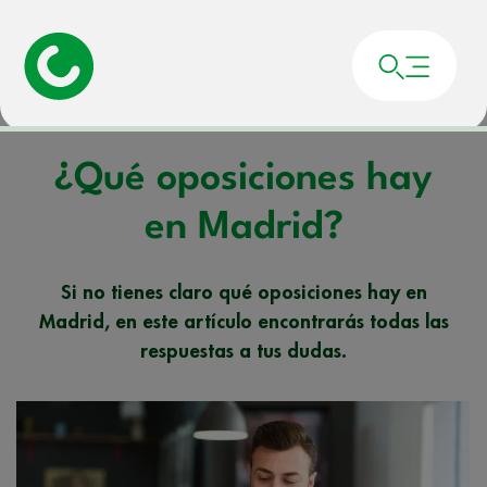
Portada
»
Noticias
»
¿Qué oposiciones hay en Madrid?
¿Qué oposiciones hay
en Madrid?
Si no tienes claro qué oposiciones hay en
Madrid, en este artículo encontrarás todas las
respuestas a tus dudas.