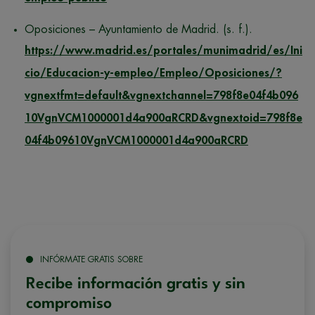
Oposiciones – Ayuntamiento de Madrid. (s. f.).
https://www.madrid.es/portales/munimadrid/es/Ini
cio/Educacion-y-empleo/Empleo/Oposiciones/?
vgnextfmt=default&vgnextchannel=798f8e04f4b096
10VgnVCM1000001d4a900aRCRD&vgnextoid=798f8e
04f4b09610VgnVCM1000001d4a900aRCRD
INFÓRMATE GRATIS SOBRE
Recibe información gratis y sin
compromiso