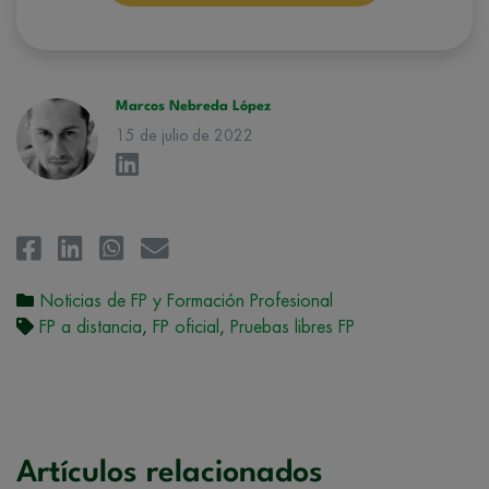
conforman el
Grupo Northius
, con el objeto de que estas puedan
hacerle llegar la mejor oferta de productos y servicios de acuerdo a su
petición. Quedan reconocidos los derechos de acceso,
rectificación, supresión, oposición, limitación, tal y como se explica en
la
Política de Privacidad
.
Marcos Nebreda López
15 de julio de 2022
Noticias de FP y Formación Profesional
FP a distancia
,
FP oficial
,
Pruebas libres FP
Artículos relacionados