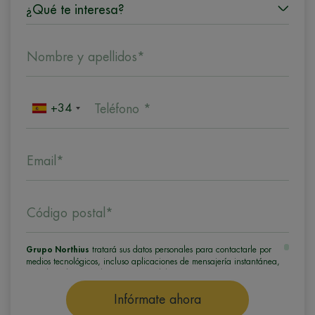
Nombre y apellidos*
+34
Teléfono *
Email*
Código postal*
Grupo Northius
tratará sus datos personales para contactarle por
medios tecnológicos, incluso aplicaciones de mensajería instantánea,
con el fin de ofrecerle información del programa formativo
seleccionado o de otros directamente relacionados con el interés
manifestado y, en su caso, para tramitar la contratación
Infórmate ahora
correspondiente. Compartiremos su solicitud con las empresas que